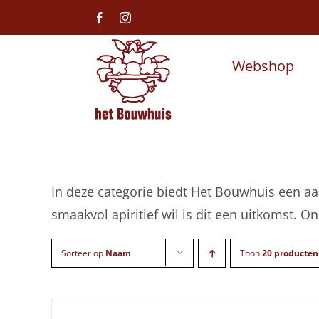
Ga
Facebook
Instagram
naar
inhoud
Webshop
In deze categorie biedt Het Bouwhuis een aan
smaakvol apiritief wil is dit een uitkomst. O
Sorteer op
Naam
Toon
20 producten