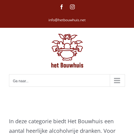
Ga
Facebook
Instagram
naar
info@hetbouwhuis.net
inhoud
Ga naar...
In deze categorie biedt Het Bouwhuis een
aantal heerlijke alcoholvrije dranken. Voor