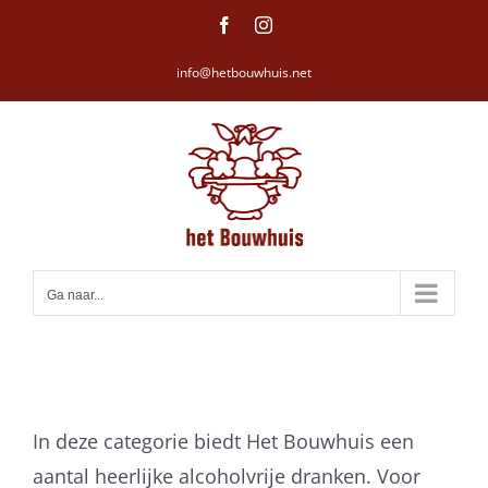
Ga
Facebook
Instagram
naar
info@hetbouwhuis.net
inhoud
Ga naar...
In deze categorie biedt Het Bouwhuis een
aantal heerlijke alcoholvrije dranken. Voor