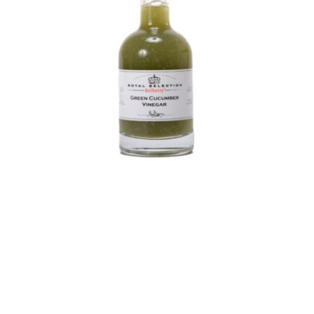
Belberry sinaasappel
azijn
Azijn
Fine food
€
8,50
Toevoegen aan
Details
winkelwagen