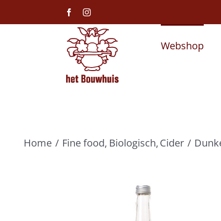
Ga
Facebook
Instagram
naar
inhoud
Webshop
Home
Fine food
Biologisch
Cider
Dunke