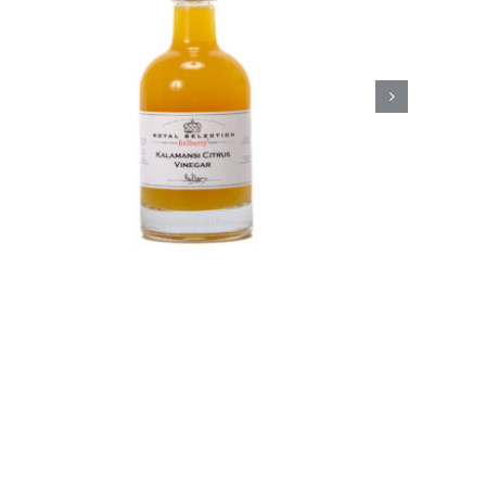
Belberry Camaroon
mango azijn
Azijn
Fine food
€
8,50
Toevoegen aan
Details
winkelwagen