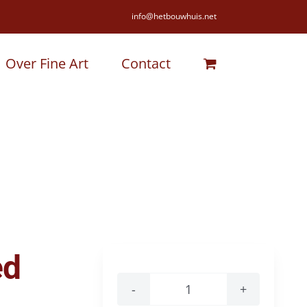
info@hetbouwhuis.net
Over Fine Art
Contact
ed
Dunkerton