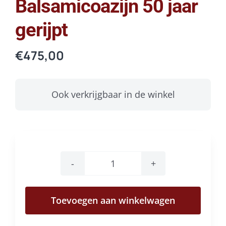
Balsamicoazijn 50 jaar
gerijpt
€
475,00
Ook verkrijgbaar in de winkel
Balsamicoazijn
50
Toevoegen aan winkelwagen
jaar
gerijpt