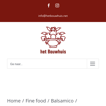
Ga
Facebook
Instagram
naar
info@hetbouwhuis.net
inhoud
Ga naar...
Home
Fine food
Balsamico