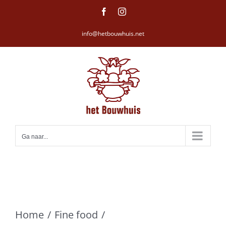
Ga
Facebook
Instagram
naar
info@hetbouwhuis.net
inhoud
Ga naar...
Home
Fine food