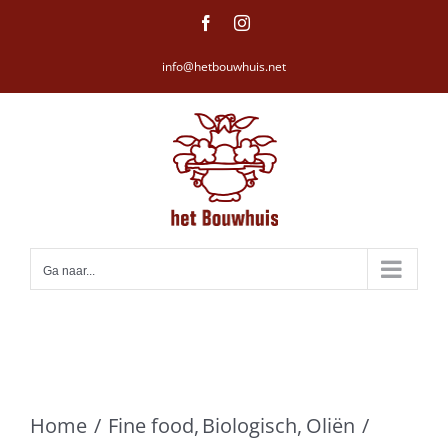
Ga
Facebook
Instagram
naar
info@hetbouwhuis.net
inhoud
Ga naar...
Home
Fine food
Biologisch
Oliën