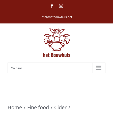
Ga
Facebook
Instagram
naar
info@hetbouwhuis.net
inhoud
Ga naar...
Home
Fine food
Cider