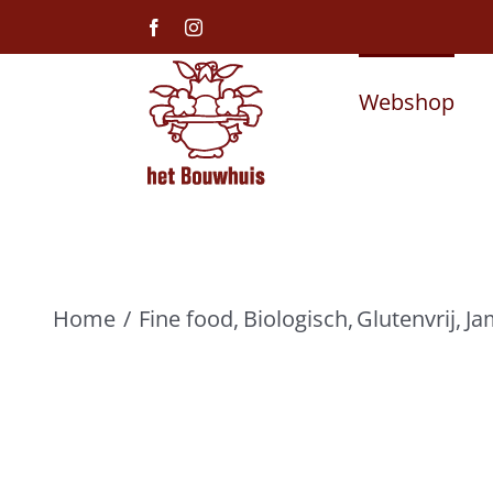
Ga
Facebook
Instagram
naar
inhoud
Webshop
Home
Fine food
Biologisch
Glutenvrij
Ja