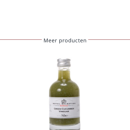
Meer producten
Belberry sinaasappel
azijn
Azijn
Fine food
€
8,50
Toevoegen aan
Details