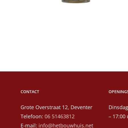
winkelwagen
CONTACT
OPENINGS
Grote Overstraat 12, Deventer
Dinsdag
Telefoon:
06 51463812
– 17:00 
E-mail:
info@hetbouwhuis.net