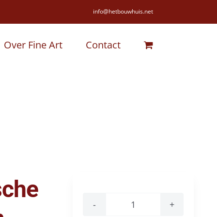
info@hetbouwhuis.net
Over Fine Art
Contact
sche
Lorusso