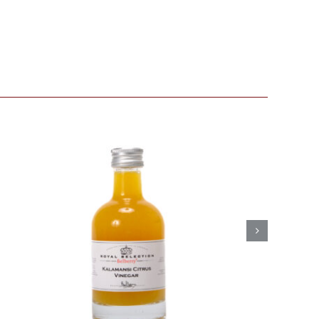
Belberry Camaroon
mango azijn
Azijn
Fine food
€
8,50
Toevoegen aan
Details