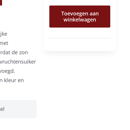
m
biologische
Toevoegen aan
vier
winkelwagen
vruchtenjam
jke
aantal
 met
rdat de zon
l vruchtensuiker
evoegd.
n kleur en
el