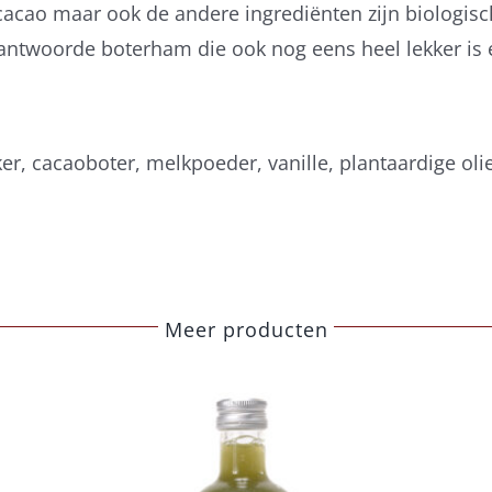
de cacao maar ook de andere ingrediënten zijn biologis
twoorde boterham die ook nog eens heel lekker is en 
er, cacaoboter, melkpoeder, vanille, plantaardige oli
Meer producten
Belberry sinaasappel