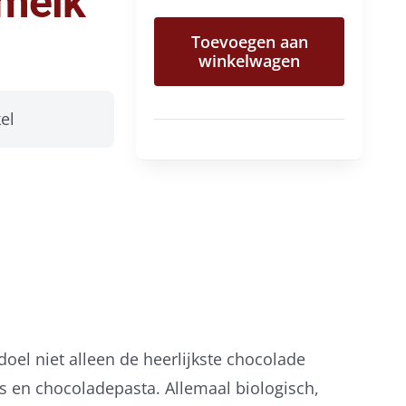
 melk
hazelnootpasta
Toevoegen aan
melk
winkelwagen
aantal
el
 doel niet alleen de heerlijkste chocolade
s en chocoladepasta. Allemaal biologisch,