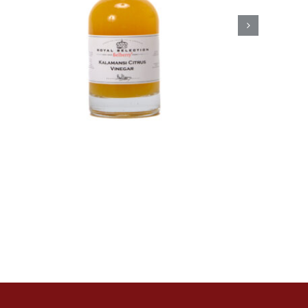
mango azijn
Azijn
Fine food
€
8,50
Toevoegen aan
Details
winkelwagen