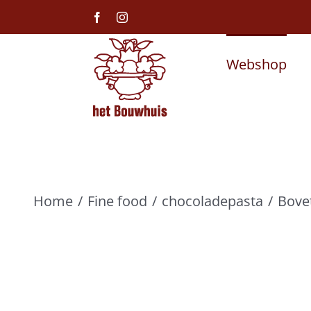
Ga
Facebook
Instagram
naar
inhoud
Webshop
Home
Fine food
chocoladepasta
Bove