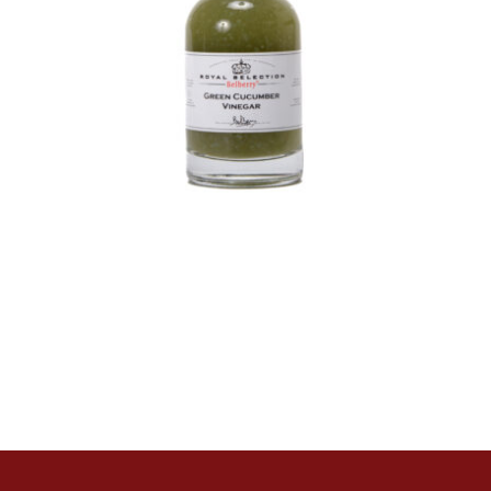
azijn
Azijn
Fine food
€
8,50
Toevoegen aan
Details
winkelwagen