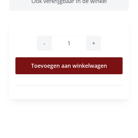
Ook verkrijgbaar in de winkel
Domaine
Duclos
Toevoegen aan winkelwagen
Fougeray
extra
brut
aantal