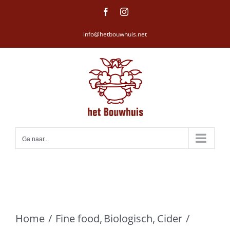
Ga
Facebook
Instagram
naar
info@hetbouwhuis.net
inhoud
Ga naar...
Home
Fine food
Biologisch
Cider