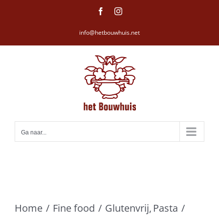
Ga
Facebook
Instagram
naar
info@hetbouwhuis.net
inhoud
Ga naar...
Home
Fine food
Glutenvrij
Pasta