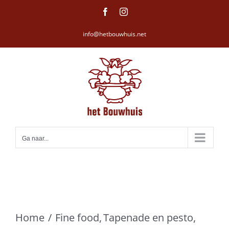
Ga
Facebook
Instagram
naar
info@hetbouwhuis.net
inhoud
Ga naar...
Home
Fine food
Tapenade en pesto