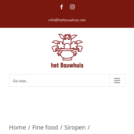
Ga
Facebook
Instagram
naar
info@hetbouwhuis.net
inhoud
Ga naar...
Home
Fine food
Siropen