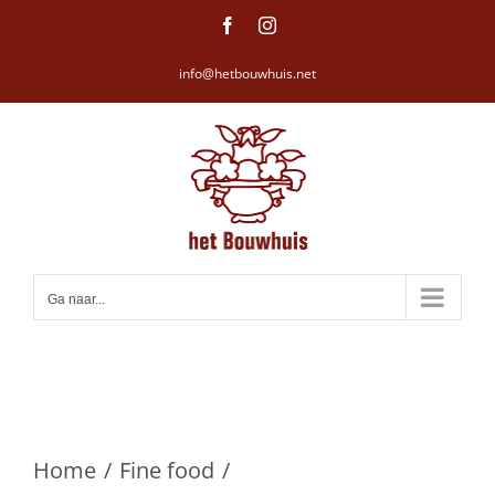
Ga
Facebook
Instagram
naar
info@hetbouwhuis.net
inhoud
Ga naar...
Home
Fine food