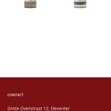
azijn
azijn
ils
Toevoegen
Details
Toevoegen
Details
aan
aan
winkelwagen
winkelwagen
CONTACT
Grote Overstraat 12, Deventer