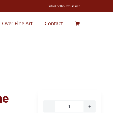
info@hetbouwhuis.net
Over Fine Art
Contact
he
Iessel