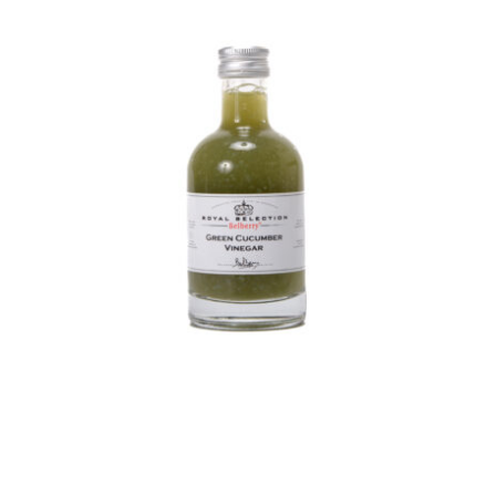
Belberry sinaasappel
azijn
Azijn
Fine food
€
8,50
Toevoegen aan
Details
winkelwagen