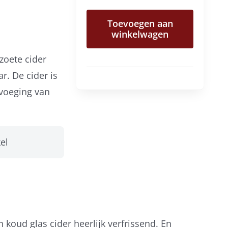
biologische
Toevoegen aan
perencider
winkelwagen
aantal
 zoete cider
r. De cider is
voeging van
el
koud glas cider heerlijk verfrissend. En