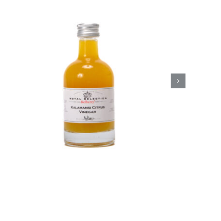
Belberry Camaroon
mango azijn
Azijn
Fine food
€
8,50
Toevoegen aan
Details
winkelwagen