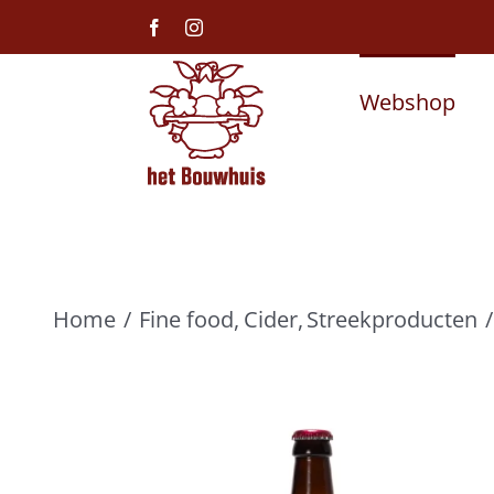
Ga
Facebook
Instagram
naar
inhoud
Webshop
Home
Fine food
Cider
Streekproducten