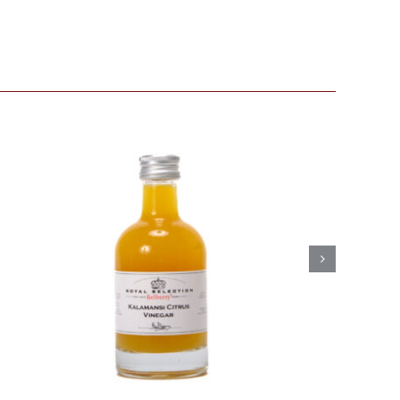
Belberry Camaroon
mango azijn
Azijn
Fine food
€
8,50
Toevoegen aan
Details
winkelwagen