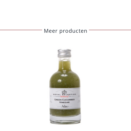
Meer producten
Belberry sinaasappel
azijn
Azijn
Fine food
€
8,50
Toevoegen aan
Details
winkelwagen