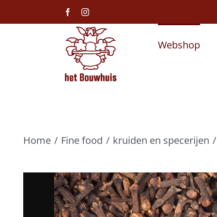
Ga
Facebook
Instagram
naar
inhoud
Webshop
Home
Fine food
kruiden en specerijen