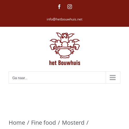
Ga
Facebook
Instagram
naar
info@hetbouwhuis.net
inhoud
Ga naar...
Home
Fine food
Mosterd