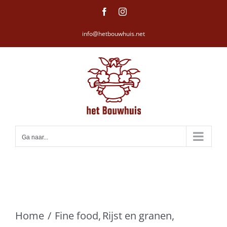
Ga
Facebook
Instagram
naar
info@hetbouwhuis.net
inhoud
Ga naar...
Home
Fine food
Rijst en granen