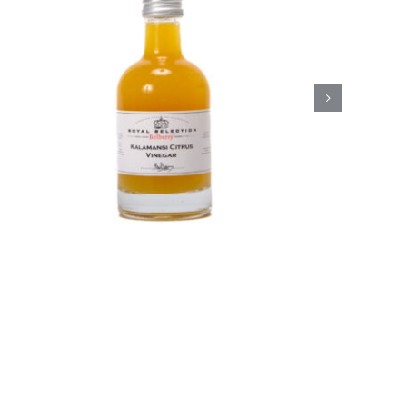
Belberry Camaroon
mango azijn
Azijn
Fine food
€
8,50
Toevoegen aan
Details
winkelwagen