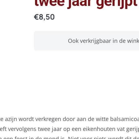
twee jaar gerijpt
€
8,50
Ook verkrijgbaar in de wink
e azijn wordt verkregen door aan de witte balsamicoa
ft vervolgens twee jaar op een eikenhouten vat gerijpt
en een feest in de mond is. Niet voor niets wordt di