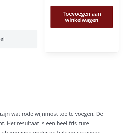
balsamicoazijn
Toevoegen aan
twee
winkelwagen
jaar
gerijpt
el
aantal
zijn wat rode wijnmost toe te voegen. De
. Het resultaat is een heel fris zure
t de champagne onder de balsamicoazijnen