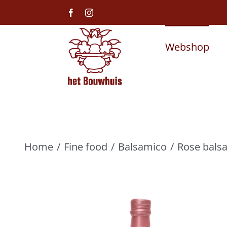
Ga
Facebook
Instagram
naar
inhoud
Webshop
Home
Fine food
Balsamico
Rose balsa