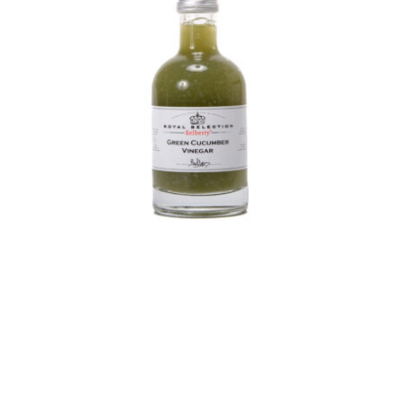
Belberry sinaasappel
azijn
Azijn
Fine food
€
8,50
Toevoegen aan
Details
winkelwagen