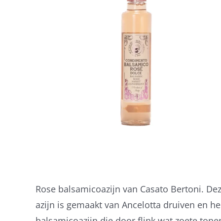
Rose balsamicoazijn van Casato Bertoni. Dez
azijn is gemaakt van Ancelotta druiven en hee
balsamicoazijn die door flink wat zoete ton