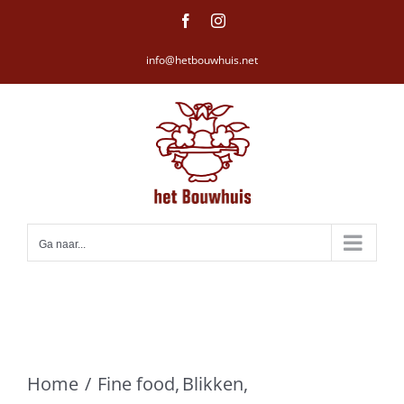
Ga
Facebook
Instagram
naar
info@hetbouwhuis.net
inhoud
Ga naar...
Home
Fine food
Blikken