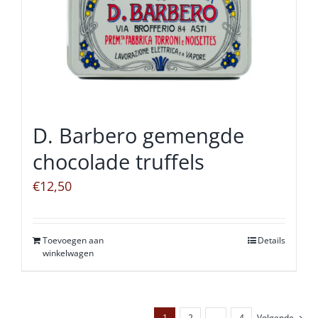
D. Barbero gemengde
chocolade truffels
€
12,50
Toevoegen aan
Details
winkelwagen
1
2
…
4
Volgende