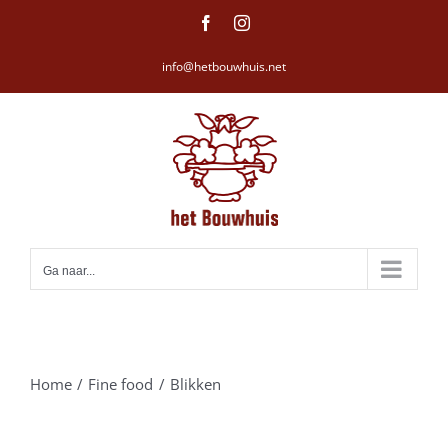
Ga
Facebook
Instagram
naar
info@hetbouwhuis.net
inhoud
Ga naar...
Home
Fine food
Blikken