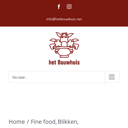
Ga
Facebook
Instagram
naar
info@hetbouwhuis.net
inhoud
Ga naar...
Home
Fine food
Blikken