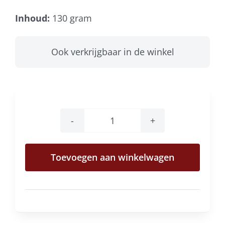
Inhoud:
130 gram
Ook verkrijgbaar in de winkel
D.
Barbero
Toevoegen aan winkelwagen
gemengde
chocolade
truffels
aantal