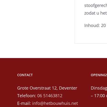
stoofgerech
zodat u het
Inhoud: 20
CONTACT
OPENINGS
Grote Overstraat 12, Deventer
Dinsdag
Telefoon:
06 51463812
– 17:00 
E-mail:
info@hetbouwhuis.net