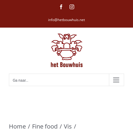
Ga
Facebook
Instagram
naar
info@hetbouwhuis.net
inhoud
Ga naar...
Home
Fine food
Vis