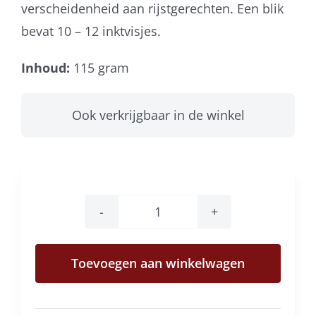
verscheidenheid aan rijstgerechten. Een blik
bevat 10 – 12 inktvisjes.
Inhoud:
115 gram
Ook verkrijgbaar in de winkel
Espinaler
pijlinktvisjes
Toevoegen aan winkelwagen
op
olijfolie
aantal