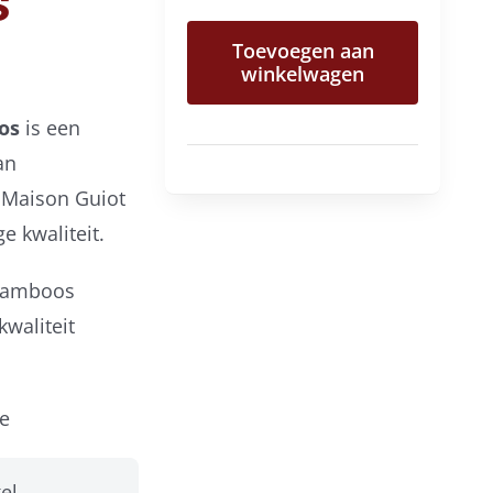
s
limonade
Toevoegen aan
siroop
winkelwagen
aalbes
oos
is een
framboos
an
aantal
 Maison Guiot
e kwaliteit.
framboos
kwaliteit
de
el