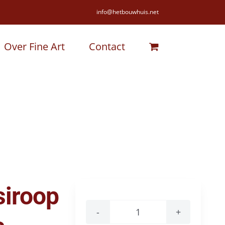
info@hetbouwhuis.net
Over Fine Art
Contact
siroop
Guiot