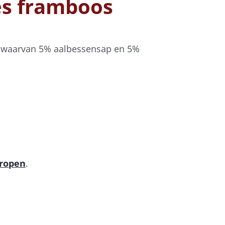
es framboos
%, waarvan 5% aalbessensap en 5%
iropen
.