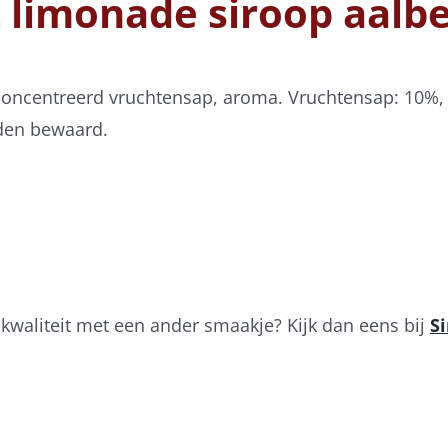
t limonade siroop aalb
geconcentreerd vruchtensap, aroma. Vruchtensap: 10
den bewaard.
 kwaliteit met een ander smaakje? Kijk dan eens bij
S