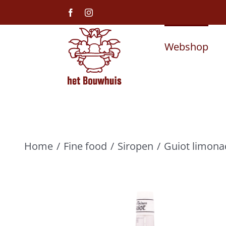
Ga
Facebook
Instagram
naar
inhoud
Webshop
Home
Fine food
Siropen
Guiot limona