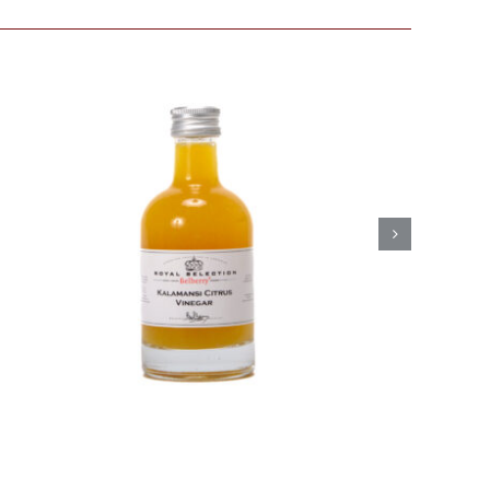
Belberry Camaroon
mango azijn
Azijn
Fine food
€
8,50
Toevoegen aan
Details
winkelwagen