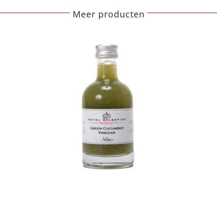
Meer producten
Belberry sinaasappel
azijn
Azijn
Fine food
€
8,50
Toevoegen aan
Details
winkelwagen