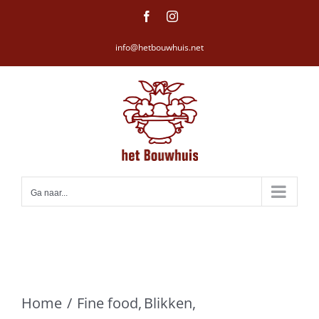
Ga
Facebook
Instagram
naar
info@hetbouwhuis.net
inhoud
Ga naar...
Home
Fine food
Blikken