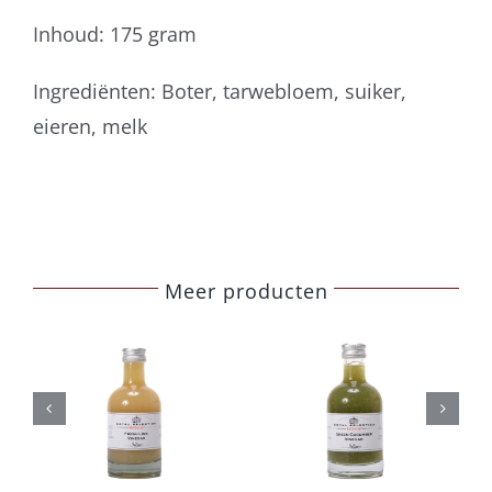
Inhoud: 175 gram
Ingrediënten: Boter, tarwebloem, suiker,
eieren, melk
Meer producten
Belberry
Belberry
komkommer
sinaasappel
azijn
azijn
ils
Toevoegen
Details
Toevoegen
Details
aan
aan
winkelwagen
winkelwagen