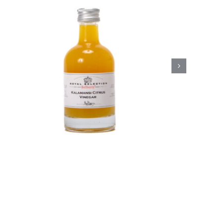
Belberry Camaroon
mango azijn
Azijn
Fine food
€
8,50
Toevoegen aan
Details
winkelwagen