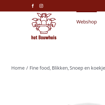
Ga
Facebook
Instagram
naar
inhoud
Webshop
Home
Fine food
Blikken
Snoep en koekj