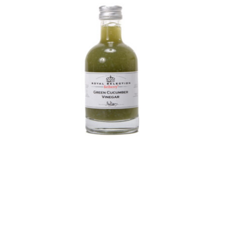
Belberry sinaasappel
azijn
Azijn
Fine food
€
8,50
Toevoegen aan
Details
winkelwagen