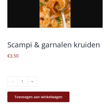
Scampi & garnalen kruiden
€
3,50
Scampi
&
Toevoegen aan winkelwagen
garnalen
kruiden