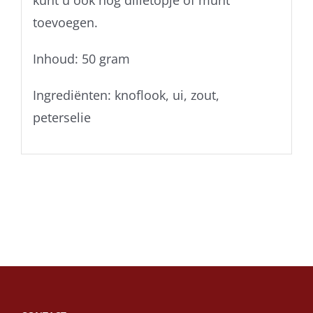
kunt u ook nog dilletopje of munt
toevoegen.
Inhoud: 50 gram
Ingrediënten: knoflook, ui, zout,
peterselie