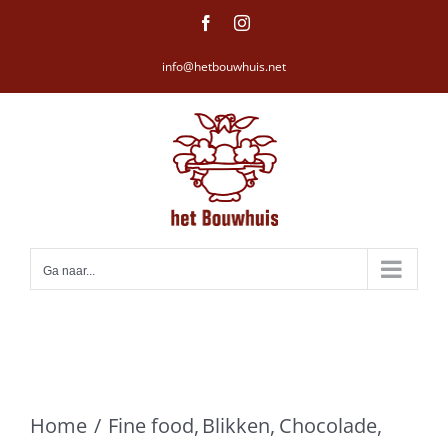
Ga
Facebook
Instagram
naar
info@hetbouwhuis.net
inhoud
Ga naar...
Home
Fine food
Blikken
Chocolade