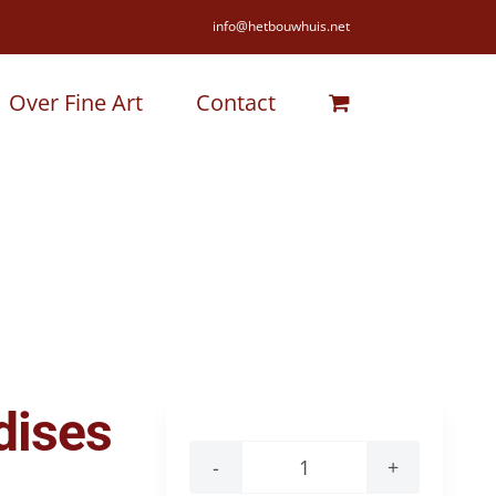
info@hetbouwhuis.net
Over Fine Art
Contact
dises
Mazet