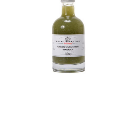
Belberry sinaasappel
azijn
Azijn
Fine food
€
8,50
Toevoegen aan
Details
winkelwagen