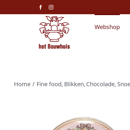
Ga
Facebook
Instagram
naar
inhoud
Webshop
Home
Fine food
Blikken
Chocolade
Snoe