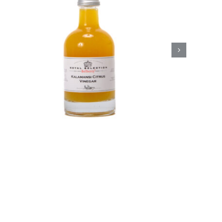
Belberry Camaroon
mango azijn
Azijn
Fine food
€
8,50
Toevoegen aan
Details
winkelwagen