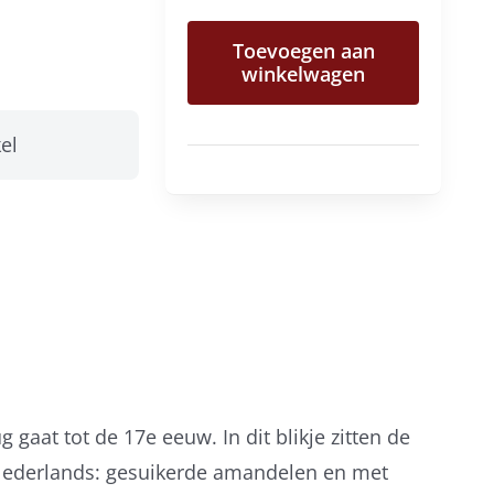
Les
Toevoegen aan
Friandises
winkelwagen
100
gram
el
aantal
gaat tot de 17e eeuw. In dit blikje zitten de
 Nederlands: gesuikerde amandelen en met