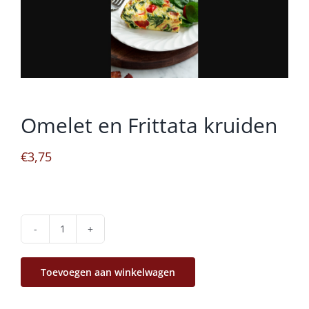
Omelet en Frittata kruiden
€
3,75
Omelet
en
Toevoegen aan winkelwagen
Frittata
kruiden